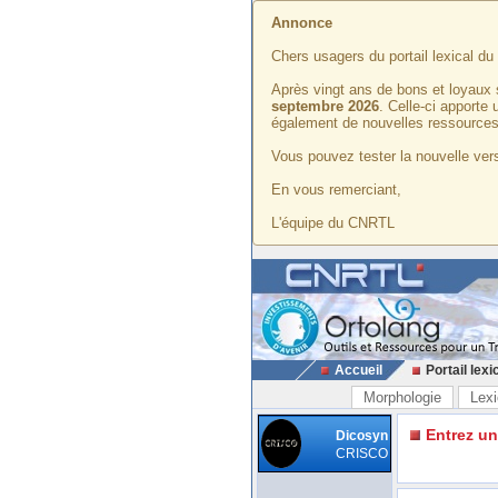
Annonce
Chers usagers du portail lexical d
Après vingt ans de bons et loyaux 
septembre 2026
. Celle-ci apporte
également de nouvelles ressources
Vous pouvez tester la nouvelle vers
En vous remerciant,
L'équipe du CNRTL
Accueil
Portail lexi
Morphologie
Lexi
Entrez u
Dicosyn
CRISCO