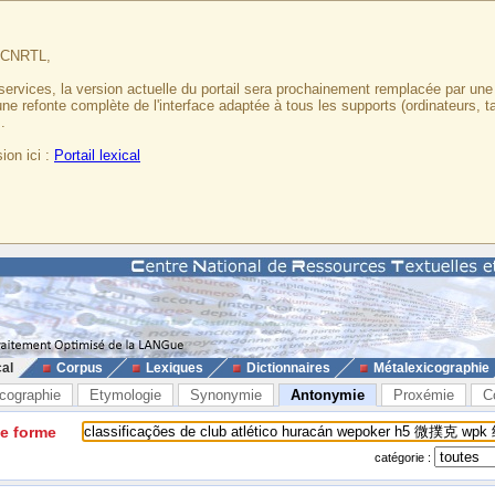
u CNRTL,
services, la version actuelle du portail sera prochainement remplacée par un
 une refonte complète de l'interface adaptée à tous les supports (ordinateurs, t
.
ion ici :
Portail lexical
cal
Corpus
Lexiques
Dictionnaires
Métalexicographie
cographie
Etymologie
Synonymie
Antonymie
Proxémie
C
ne forme
catégorie :