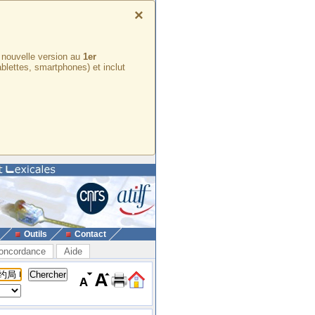
×
e nouvelle version au
1er
ablettes, smartphones) et inclut
Outils
Contact
oncordance
Aide