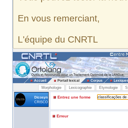
En vous remerciant,
L'équipe du CNRTL
Accueil
Portail lexical
Corpus
Lexique
Morphologie
Lexicographie
Etymologie
S
Entrez une forme
Dicosyn
CRISCO
Erreur