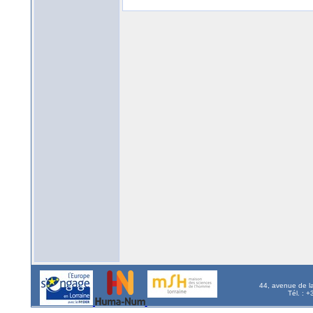
44, avenue de l
Tél. : 