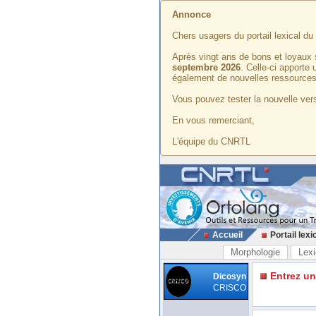
Annonce
Chers usagers du portail lexical d
Après vingt ans de bons et loyaux 
septembre 2026
. Celle-ci apporte
également de nouvelles ressources
Vous pouvez tester la nouvelle vers
En vous remerciant,
L'équipe du CNRTL
Accueil
Portail lexi
Morphologie
Lexi
Entrez u
Dicosyn
CRISCO