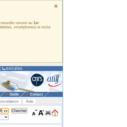
×
e nouvelle version au
1er
ablettes, smartphones) et inclut
Outils
Contact
oncordance
Aide