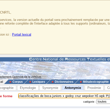
u CNRTL,
services, la version actuelle du portail sera prochainement remplacée par un
 une refonte complète de l'interface adaptée à tous les supports (ordinateurs, t
.
ion ici :
Portail lexical
cal
Corpus
Lexiques
Dictionnaires
Métalexicographie
cographie
Etymologie
Synonymie
Antonymie
Proxémie
C
ne forme
catégorie :