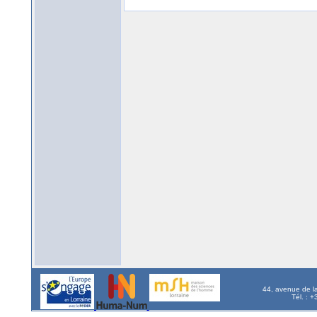
44, avenue de l
Tél. : 