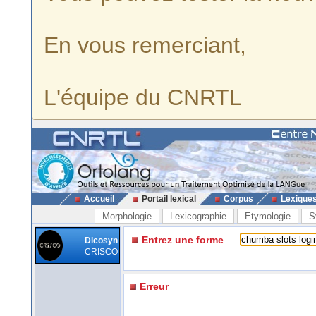
En vous remerciant,
L'équipe du CNRTL
Accueil
Portail lexical
Corpus
Lexique
Morphologie
Lexicographie
Etymologie
S
Entrez une forme
Dicosyn
CRISCO
Erreur