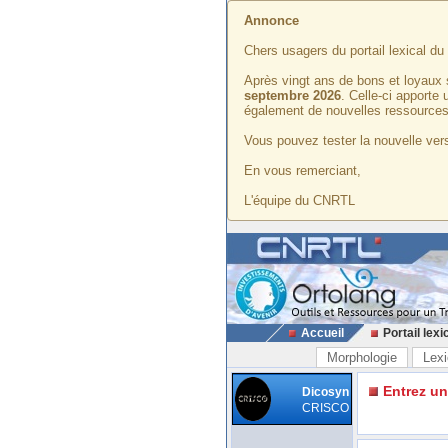
Annonce
Chers usagers du portail lexical d
Après vingt ans de bons et loyaux 
septembre 2026
. Celle-ci apporte
également de nouvelles ressources
Vous pouvez tester la nouvelle vers
En vous remerciant,
L'équipe du CNRTL
Accueil
Portail lexi
Morphologie
Lexi
Entrez u
Dicosyn
CRISCO