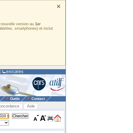
×
e nouvelle version au
1er
ablettes, smartphones) et inclut
Outils
Contact
oncordance
Aide