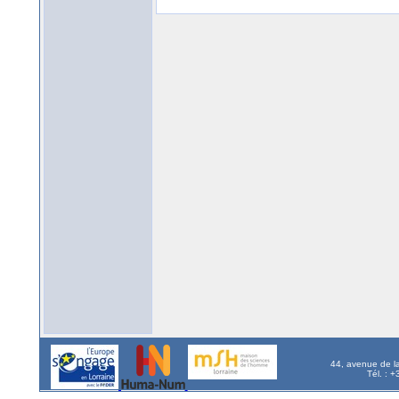
44, avenue de l
Tél. : 