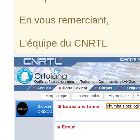
En vous remerciant,
L'équipe du CNRTL
Accueil
Portail lexical
Corpus
Lexique
Morphologie
Lexicographie
Etymologie
S
Entrez une forme
Dicosyn
CRISCO
Erreur