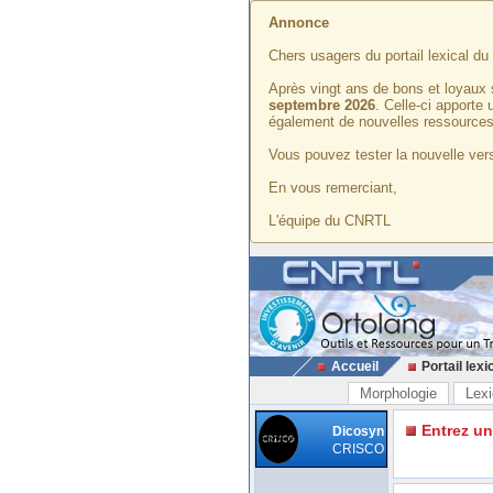
Annonce
Chers usagers du portail lexical d
Après vingt ans de bons et loyaux 
septembre 2026
. Celle-ci apporte
également de nouvelles ressources
Vous pouvez tester la nouvelle vers
En vous remerciant,
L'équipe du CNRTL
Accueil
Portail lexi
Morphologie
Lexi
Entrez u
Dicosyn
CRISCO