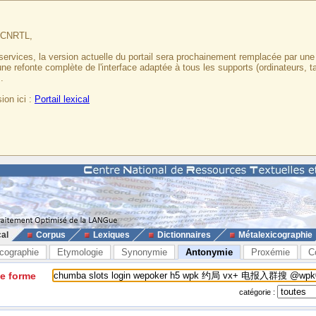
u CNRTL,
services, la version actuelle du portail sera prochainement remplacée par un
 une refonte complète de l'interface adaptée à tous les supports (ordinateurs, t
.
ion ici :
Portail lexical
cal
Corpus
Lexiques
Dictionnaires
Métalexicographie
cographie
Etymologie
Synonymie
Antonymie
Proxémie
C
ne forme
catégorie :