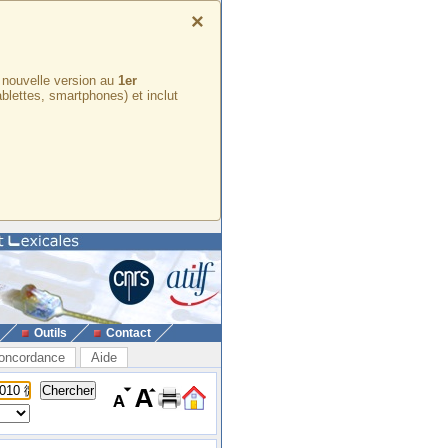
×
e nouvelle version au
1er
ablettes, smartphones) et inclut
Outils
Contact
oncordance
Aide