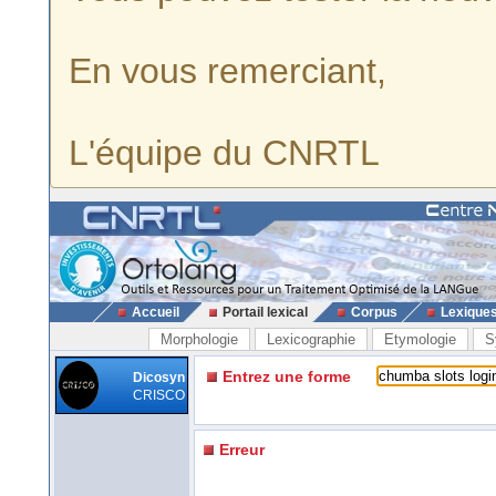
En vous remerciant,
L'équipe du CNRTL
Accueil
Portail lexical
Corpus
Lexique
Morphologie
Lexicographie
Etymologie
S
Entrez une forme
Dicosyn
CRISCO
Erreur