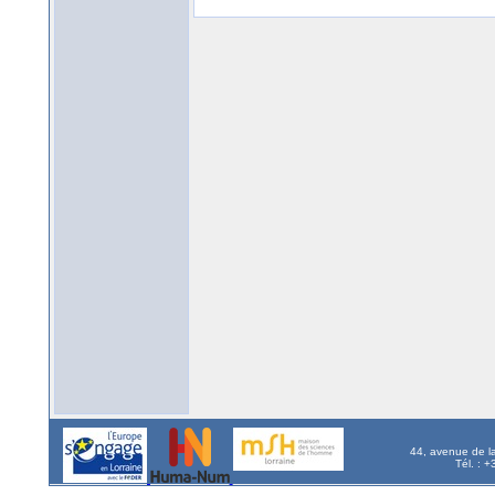
44, avenue de l
Tél. : 