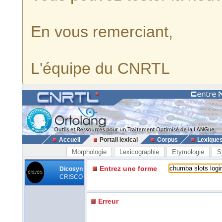
En vous remerciant,
L'équipe du CNRTL
Accueil
Portail lexical
Corpus
Lexique
Morphologie
Lexicographie
Etymologie
S
Entrez une forme
Dicosyn
CRISCO
Erreur