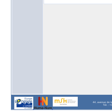
44, avenue de l
Tél. : 