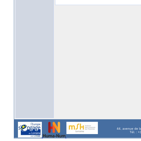
44, avenue de l
Tél. : 