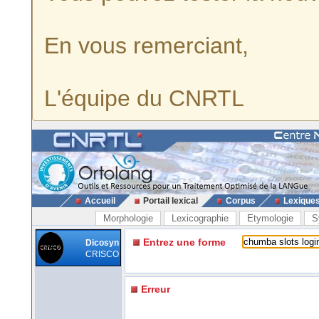
En vous remerciant,
L'équipe du CNRTL
Accueil
Portail lexical
Corpus
Lexique
Morphologie
Lexicographie
Etymologie
S
Entrez une forme
Dicosyn
CRISCO
Erreur