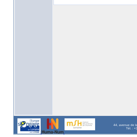
44, avenue de l
Tél. : 