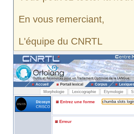
En vous remerciant,
L'équipe du CNRTL
Accueil
Portail lexical
Corpus
Lexique
Morphologie
Lexicographie
Etymologie
S
Entrez une forme
Dicosyn
CRISCO
Erreur