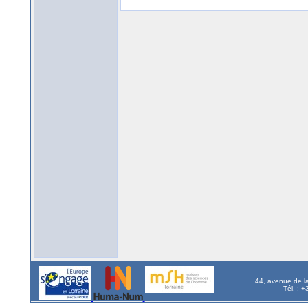
44, avenue de l
Tél. : 