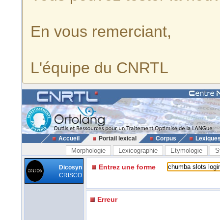
En vous remerciant,
L'équipe du CNRTL
Accueil
Portail lexical
Corpus
Lexique
Morphologie
Lexicographie
Etymologie
S
Entrez une forme
Dicosyn
CRISCO
Erreur