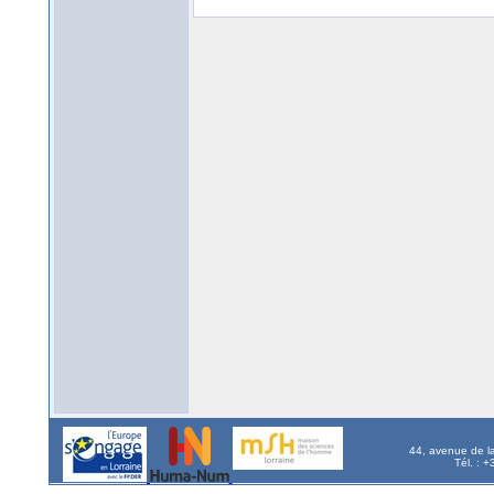
44, avenue de l
Tél. : 