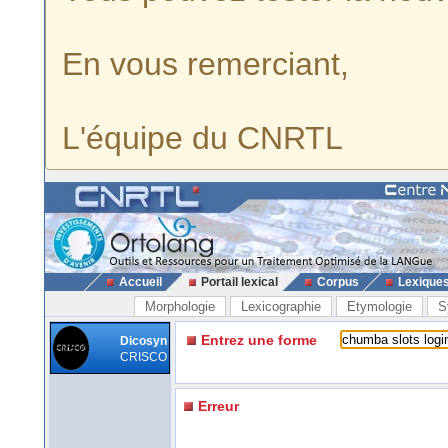
En vous remerciant,
L'équipe du CNRTL
Accueil
Portail lexical
Corpus
Lexique
Morphologie
Lexicographie
Etymologie
S
Entrez une forme
Dicosyn
CRISCO
Erreur