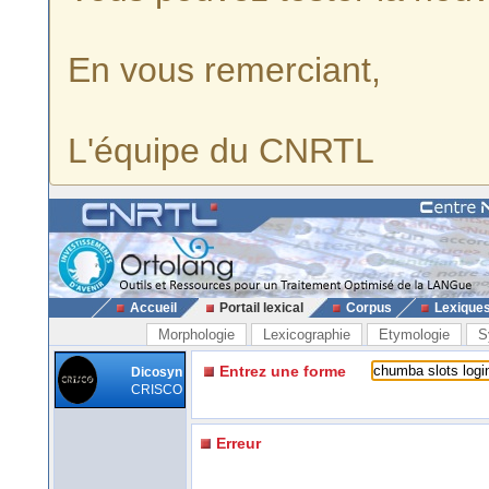
En vous remerciant,
L'équipe du CNRTL
Accueil
Portail lexical
Corpus
Lexique
Morphologie
Lexicographie
Etymologie
S
Entrez une forme
Dicosyn
CRISCO
Erreur