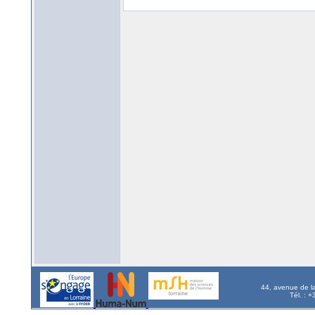
44, avenue de l
Tél. : 