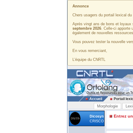
Annonce
Chers usagers du portail lexical d
Après vingt ans de bons et loyaux 
septembre 2026
. Celle-ci apporte
également de nouvelles ressources
Vous pouvez tester la nouvelle vers
En vous remerciant,
L'équipe du CNRTL
Accueil
Portail lexi
Morphologie
Lexi
Entrez u
Dicosyn
CRISCO