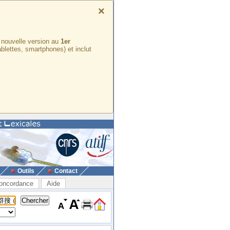
×
e nouvelle version au
1er
ablettes, smartphones) et inclut
Outils
Contact
oncordance
Aide