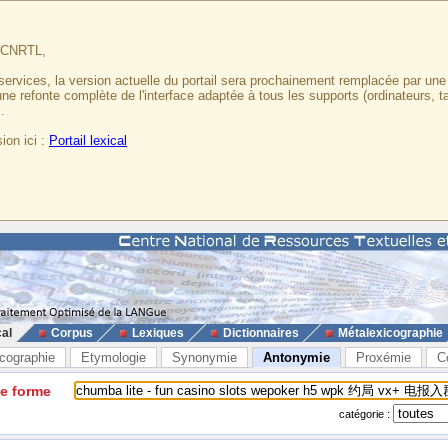
u CNRTL,
services, la version actuelle du portail sera prochainement remplacée par un
 une refonte complète de l'interface adaptée à tous les supports (ordinateurs, t
.
ion ici :
Portail lexical
cal
Corpus
Lexiques
Dictionnaires
Métalexicographie
cographie
Etymologie
Synonymie
Antonymie
Proxémie
C
ne forme
catégorie :