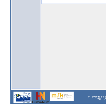
44, avenue de l
Tél. : 