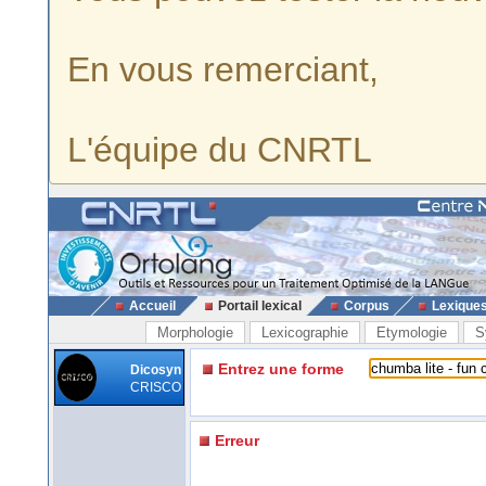
En vous remerciant,
L'équipe du CNRTL
Accueil
Portail lexical
Corpus
Lexique
Morphologie
Lexicographie
Etymologie
S
Entrez une forme
Dicosyn
CRISCO
Erreur