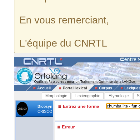
En vous remerciant,
L'équipe du CNRTL
Accueil
Portail lexical
Corpus
Lexique
Morphologie
Lexicographie
Etymologie
S
Entrez une forme
Dicosyn
CRISCO
Erreur