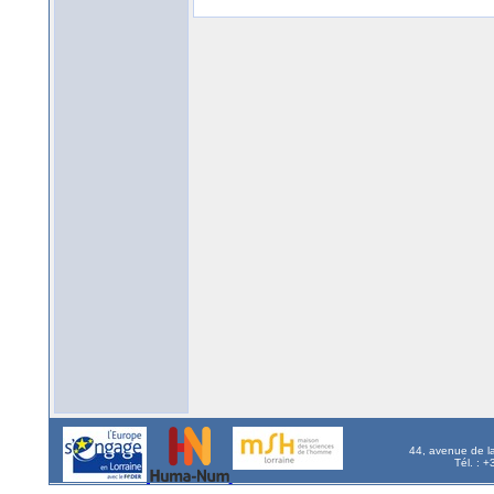
44, avenue de l
Tél. : 