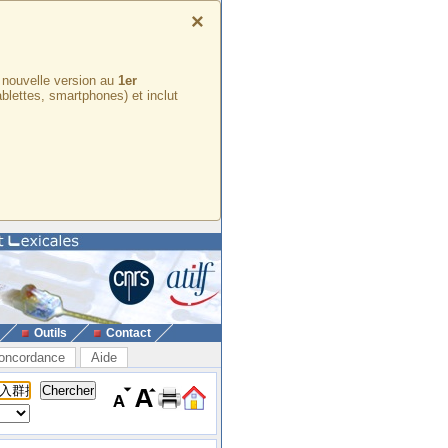
×
e nouvelle version au
1er
ablettes, smartphones) et inclut
Outils
Contact
oncordance
Aide