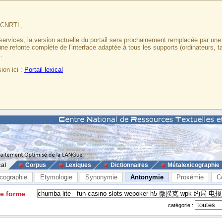
u CNRTL,
services, la version actuelle du portail sera prochainement remplacée par un
 une refonte complète de l'interface adaptée à tous les supports (ordinateurs, t
.
ion ici :
Portail lexical
cal
Corpus
Lexiques
Dictionnaires
Métalexicographie
cographie
Etymologie
Synonymie
Antonymie
Proxémie
C
ne forme
catégorie :