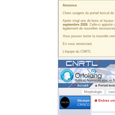
Annonce
Chers usagers du portail lexical d
Après vingt ans de bons et loyaux 
septembre 2026
. Celle-ci apporte
également de nouvelles ressources
Vous pouvez tester la nouvelle vers
En vous remerciant,
L'équipe du CNRTL
Accueil
Portail lexi
Morphologie
Lexi
Entrez u
Dicosyn
CRISCO