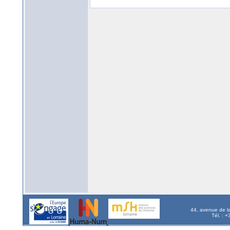
44, avenue de l
Tél. : 