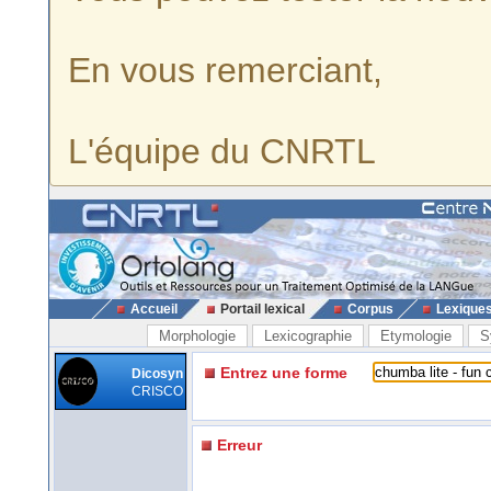
En vous remerciant,
L'équipe du CNRTL
Accueil
Portail lexical
Corpus
Lexique
Morphologie
Lexicographie
Etymologie
S
Entrez une forme
Dicosyn
CRISCO
Erreur