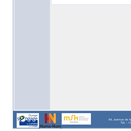
44, avenue de l
Tél. : 