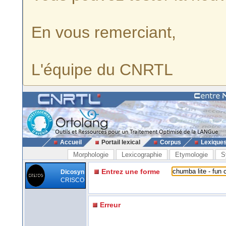
En vous remerciant,
L'équipe du CNRTL
Accueil
Portail lexical
Corpus
Lexique
Morphologie
Lexicographie
Etymologie
S
Entrez une forme
Dicosyn
CRISCO
Erreur