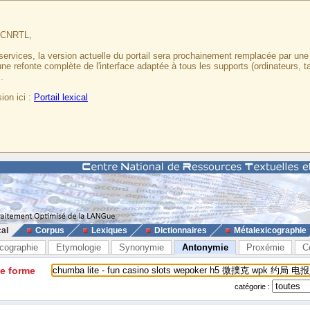
u CNRTL,
services, la version actuelle du portail sera prochainement remplacée par un
 une refonte complète de l'interface adaptée à tous les supports (ordinateurs, t
.
ion ici :
Portail lexical
cal
Corpus
Lexiques
Dictionnaires
Métalexicographie
cographie
Etymologie
Synonymie
Antonymie
Proxémie
C
ne forme
catégorie :