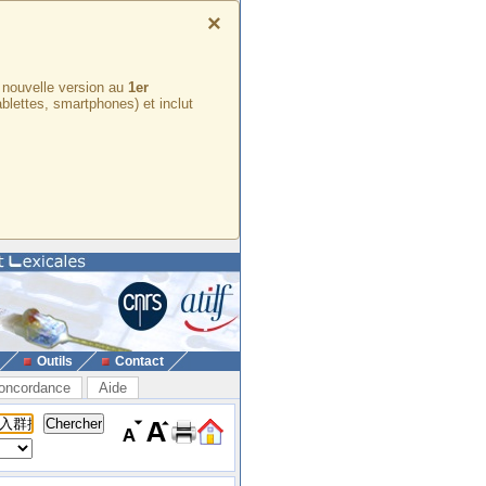
×
e nouvelle version au
1er
ablettes, smartphones) et inclut
Outils
Contact
oncordance
Aide