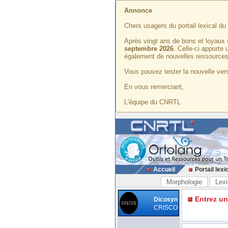
Annonce
Chers usagers du portail lexical d
Après vingt ans de bons et loyaux 
septembre 2026
. Celle-ci apporte
également de nouvelles ressources
Vous pouvez tester la nouvelle vers
En vous remerciant,
L'équipe du CNRTL
Accueil
Portail lexi
Morphologie
Lexi
Entrez u
Dicosyn
CRISCO