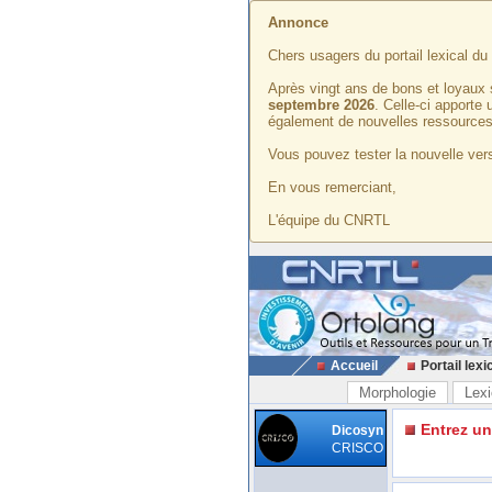
Annonce
Chers usagers du portail lexical d
Après vingt ans de bons et loyaux 
septembre 2026
. Celle-ci apporte
également de nouvelles ressources
Vous pouvez tester la nouvelle vers
En vous remerciant,
L'équipe du CNRTL
Accueil
Portail lexi
Morphologie
Lexi
Entrez u
Dicosyn
CRISCO