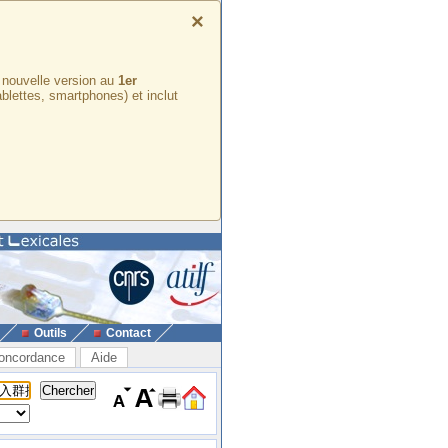
×
e nouvelle version au
1er
ablettes, smartphones) et inclut
Outils
Contact
oncordance
Aide