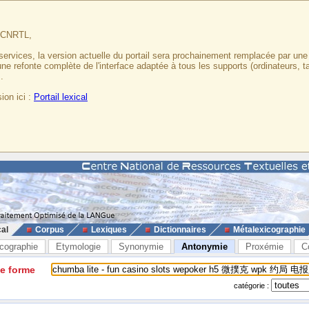
u CNRTL,
services, la version actuelle du portail sera prochainement remplacée par un
 une refonte complète de l'interface adaptée à tous les supports (ordinateurs, t
.
ion ici :
Portail lexical
cal
Corpus
Lexiques
Dictionnaires
Métalexicographie
cographie
Etymologie
Synonymie
Antonymie
Proxémie
C
ne forme
catégorie :