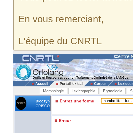
En vous remerciant,
L'équipe du CNRTL
Accueil
Portail lexical
Corpus
Lexique
Morphologie
Lexicographie
Etymologie
S
Entrez une forme
Dicosyn
CRISCO
Erreur