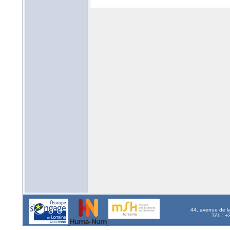
44, avenue de l
Tél. : 