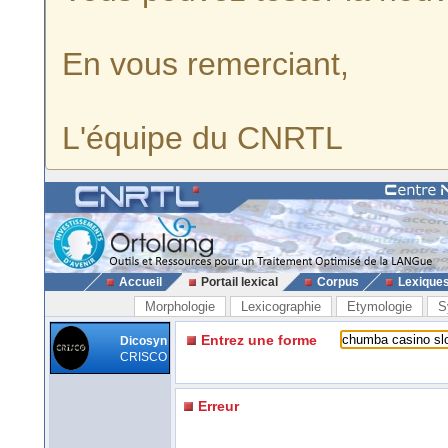
En vous remerciant,
L'équipe du CNRTL
Accueil
Portail lexical
Corpus
Lexique
Morphologie
Lexicographie
Etymologie
S
Entrez une forme
Dicosyn
CRISCO
Erreur