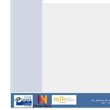
44, avenue de l
Tél. : 