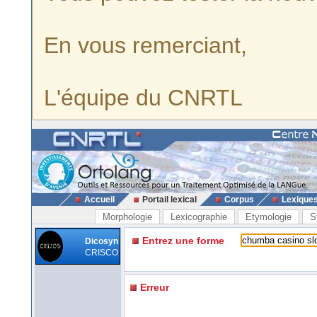
En vous remerciant,
L'équipe du CNRTL
Accueil
Portail lexical
Corpus
Lexique
Morphologie
Lexicographie
Etymologie
S
Entrez une forme
Dicosyn
CRISCO
Erreur