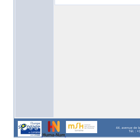
44, avenue de l
Tél. : 