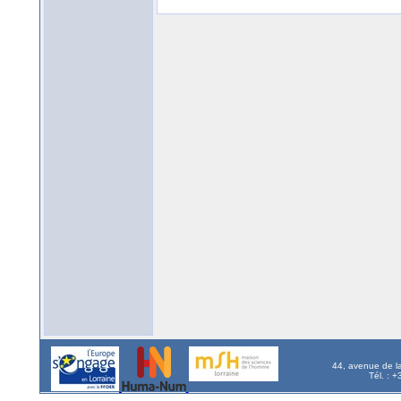
44, avenue de l
Tél. : 