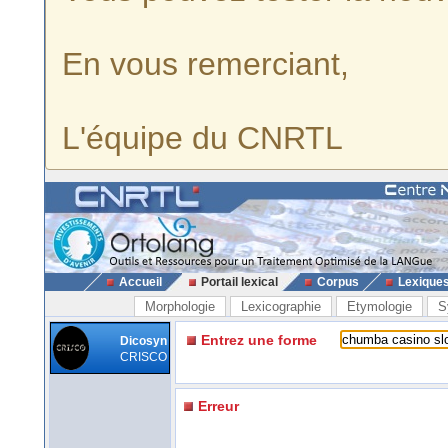
En vous remerciant,
L'équipe du CNRTL
Accueil
Portail lexical
Corpus
Lexique
Morphologie
Lexicographie
Etymologie
S
Entrez une forme
Dicosyn
CRISCO
Erreur