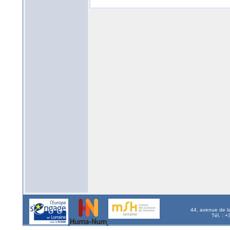
44, avenue de l
Tél. : 