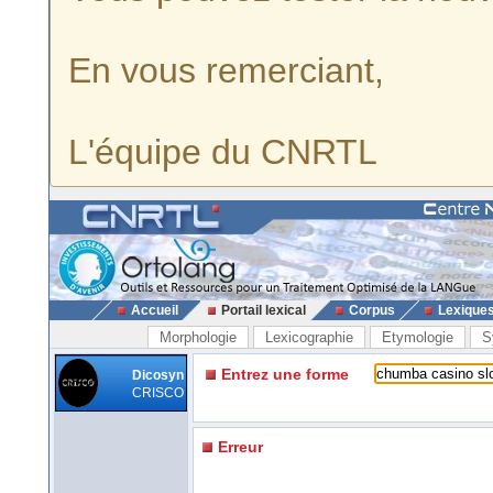
En vous remerciant,
L'équipe du CNRTL
Accueil
Portail lexical
Corpus
Lexique
Morphologie
Lexicographie
Etymologie
S
Entrez une forme
Dicosyn
CRISCO
Erreur