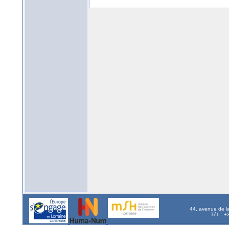
44, avenue de l
Tél. : 