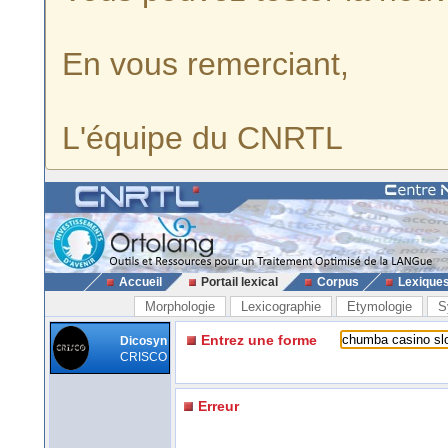
En vous remerciant,
L'équipe du CNRTL
Accueil
Portail lexical
Corpus
Lexique
Morphologie
Lexicographie
Etymologie
S
Entrez une forme
Dicosyn
CRISCO
Erreur