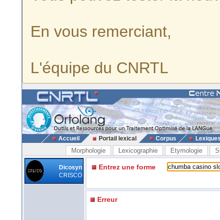
En vous remerciant,
L'équipe du CNRTL
Accueil
Portail lexical
Corpus
Lexique
Morphologie
Lexicographie
Etymologie
S
Entrez une forme
Dicosyn
CRISCO
Erreur