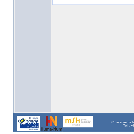
44, avenue de l
Tél. : 