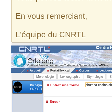
En vous remerciant,
L'équipe du CNRTL
Accueil
Portail lexical
Corpus
Lexique
Morphologie
Lexicographie
Etymologie
S
Entrez une forme
Dicosyn
CRISCO
Erreur