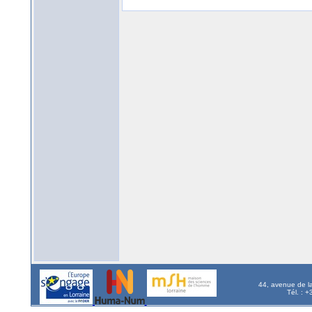
44, avenue de l
Tél. : 