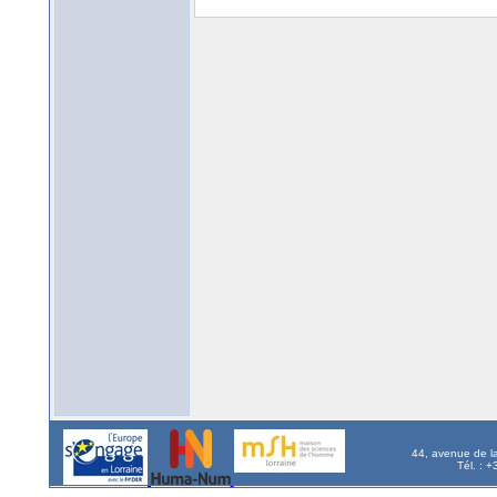
44, avenue de l
Tél. : 