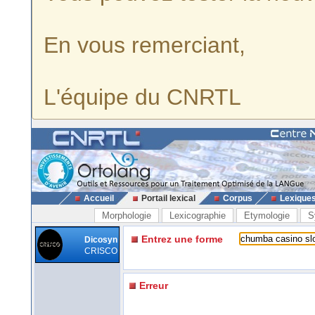
En vous remerciant,
L'équipe du CNRTL
Accueil
Portail lexical
Corpus
Lexique
Morphologie
Lexicographie
Etymologie
S
Entrez une forme
Dicosyn
CRISCO
Erreur