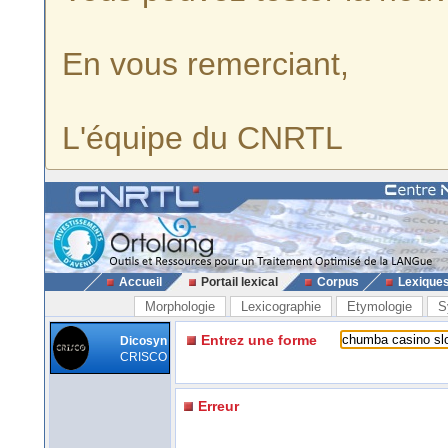
En vous remerciant,
L'équipe du CNRTL
Accueil
Portail lexical
Corpus
Lexique
Morphologie
Lexicographie
Etymologie
S
Entrez une forme
Dicosyn
CRISCO
Erreur