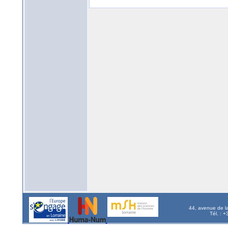
44, avenue de l
Tél. : 