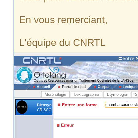
En vous remerciant,
L'équipe du CNRTL
Accueil
Portail lexical
Corpus
Lexique
Morphologie
Lexicographie
Etymologie
S
Entrez une forme
Dicosyn
CRISCO
Erreur