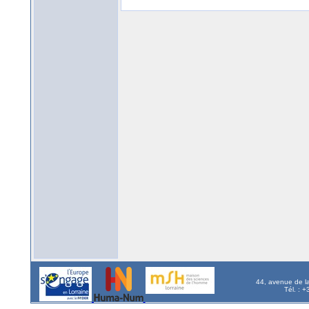
44, avenue de l
Tél. : 