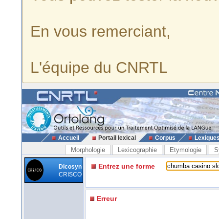
En vous remerciant,
L'équipe du CNRTL
Accueil
Portail lexical
Corpus
Lexique
Morphologie
Lexicographie
Etymologie
S
Entrez une forme
Dicosyn
CRISCO
Erreur