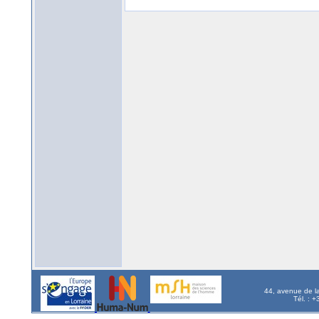
44, avenue de l
Tél. : 