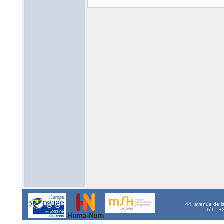
44, avenue de l
Tél. : 