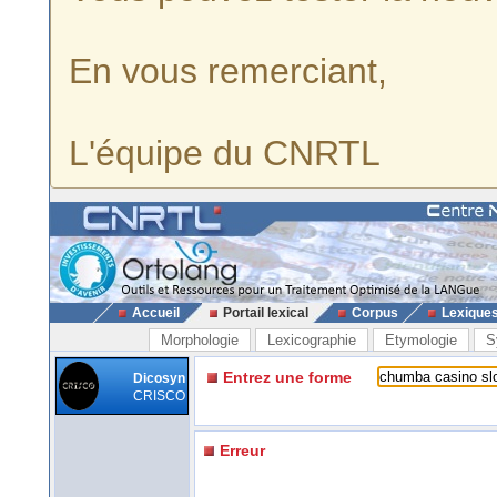
En vous remerciant,
L'équipe du CNRTL
Accueil
Portail lexical
Corpus
Lexique
Morphologie
Lexicographie
Etymologie
S
Entrez une forme
Dicosyn
CRISCO
Erreur