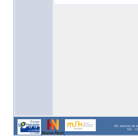
44, avenue de l
Tél. : 