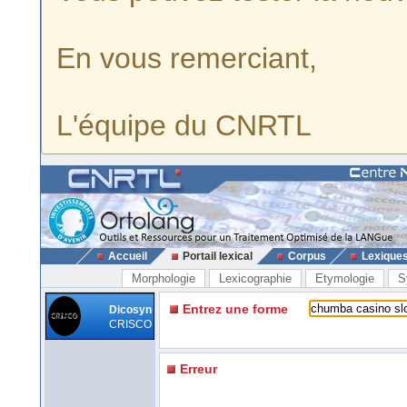
En vous remerciant,
L'équipe du CNRTL
Accueil
Portail lexical
Corpus
Lexique
Morphologie
Lexicographie
Etymologie
S
Entrez une forme
Dicosyn
CRISCO
Erreur