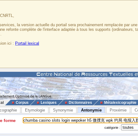
u CNRTL,
services, la version actuelle du portail sera prochainement remplacée par un
 une refonte complète de l'interface adaptée à tous les supports (ordinateurs, t
.
ion ici :
Portail lexical
cal
Corpus
Lexiques
Dictionnaires
Métalexicographie
cographie
Etymologie
Synonymie
Antonymie
Proxémie
C
ne forme
catégorie :