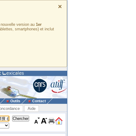
×
e nouvelle version au
1er
ablettes, smartphones) et inclut
Outils
Contact
oncordance
Aide