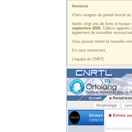
Annonce
Chers usagers du portail lexical d
Après vingt ans de bons et loyaux 
septembre 2026
. Celle-ci apporte
également de nouvelles ressources
Vous pouvez tester la nouvelle vers
En vous remerciant,
L'équipe du CNRTL
Accueil
Portail lexi
Morphologie
Lexi
Entrez u
Dicosyn
CRISCO