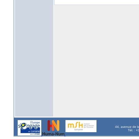
44, avenue de l
Tél. : 