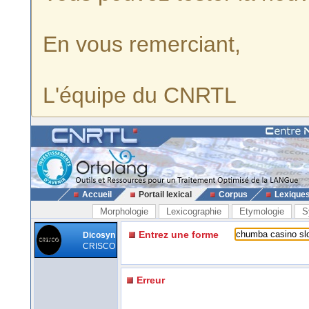
En vous remerciant,
L'équipe du CNRTL
Accueil
Portail lexical
Corpus
Lexique
Morphologie
Lexicographie
Etymologie
S
Entrez une forme
Dicosyn
CRISCO
Erreur