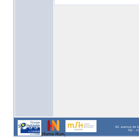
44, avenue de l
Tél. : 