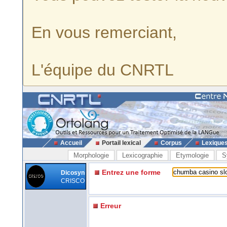
En vous remerciant,
L'équipe du CNRTL
Accueil
Portail lexical
Corpus
Lexique
Morphologie
Lexicographie
Etymologie
S
Entrez une forme
Dicosyn
CRISCO
Erreur