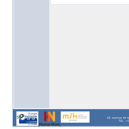
44, avenue de l
Tél. : 