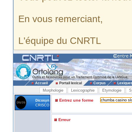
En vous remerciant,
L'équipe du CNRTL
Accueil
Portail lexical
Corpus
Lexique
Morphologie
Lexicographie
Etymologie
S
Entrez une forme
Dicosyn
CRISCO
Erreur