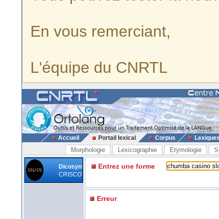
En vous remerciant,
L'équipe du CNRTL
Accueil
Portail lexical
Corpus
Lexique
Morphologie
Lexicographie
Etymologie
S
Entrez une forme
Dicosyn
CRISCO
Erreur