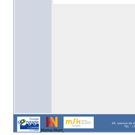
44, avenue de l
Tél. : 