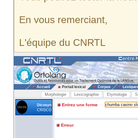
En vous remerciant,
L'équipe du CNRTL
Accueil
Portail lexical
Corpus
Lexique
Morphologie
Lexicographie
Etymologie
S
Entrez une forme
Dicosyn
CRISCO
Erreur