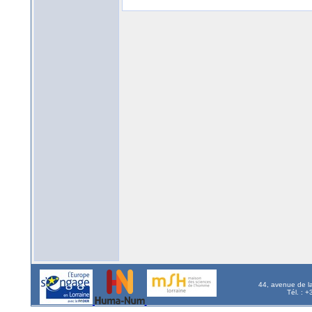
44, avenue de l
Tél. : 