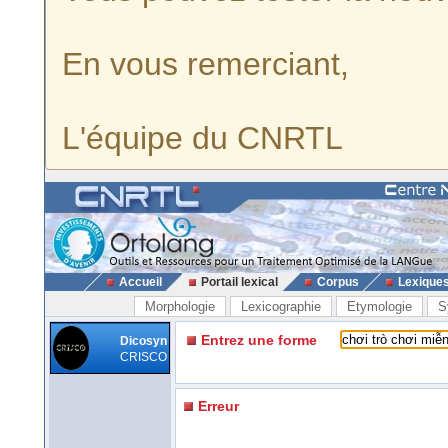
En vous remerciant,
L'équipe du CNRTL
Accueil
Portail lexical
Corpus
Lexique
Morphologie
Lexicographie
Etymologie
S
Entrez une forme
Dicosyn
CRISCO
Erreur