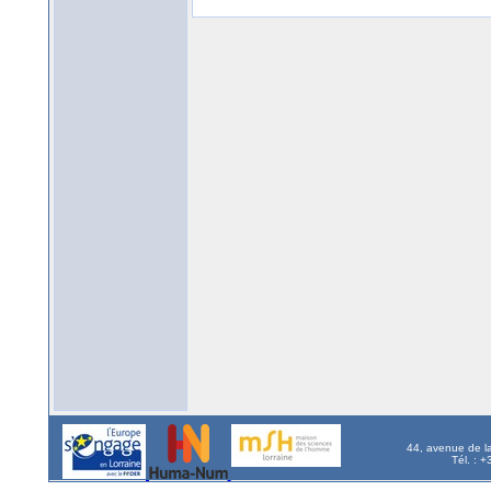
44, avenue de l
Tél. : 