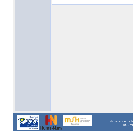
44, avenue de l
Tél. : 