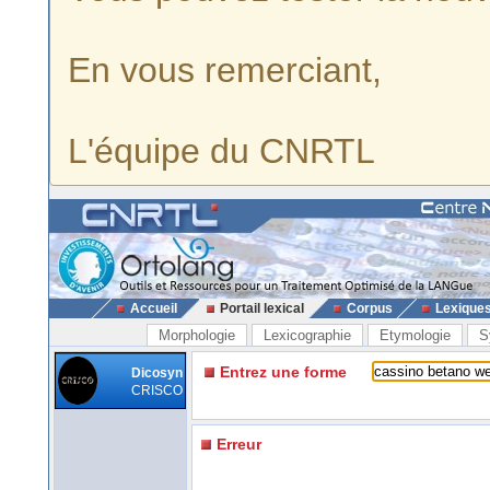
En vous remerciant,
L'équipe du CNRTL
Accueil
Portail lexical
Corpus
Lexique
Morphologie
Lexicographie
Etymologie
S
Entrez une forme
Dicosyn
CRISCO
Erreur