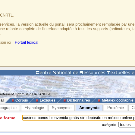
u CNRTL,
services, la version actuelle du portail sera prochainement remplacée par un
 une refonte complète de l'interface adaptée à tous les supports (ordinateurs, t
.
ion ici :
Portail lexical
cal
Corpus
Lexiques
Dictionnaires
Métalexicographie
cographie
Etymologie
Synonymie
Antonymie
Proxémie
C
ne forme
catégorie :