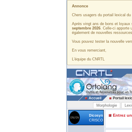
Annonce
Chers usagers du portail lexical d
Après vingt ans de bons et loyaux 
septembre 2026
. Celle-ci apporte
également de nouvelles ressources
Vous pouvez tester la nouvelle vers
En vous remerciant,
L'équipe du CNRTL
Accueil
Portail lexi
Morphologie
Lexi
Entrez u
Dicosyn
CRISCO