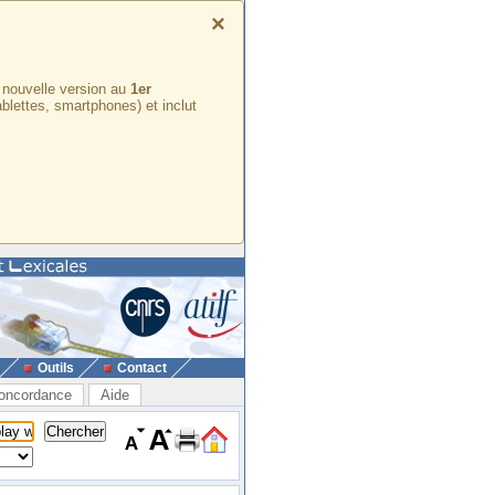
×
e nouvelle version au
1er
ablettes, smartphones) et inclut
Outils
Contact
oncordance
Aide