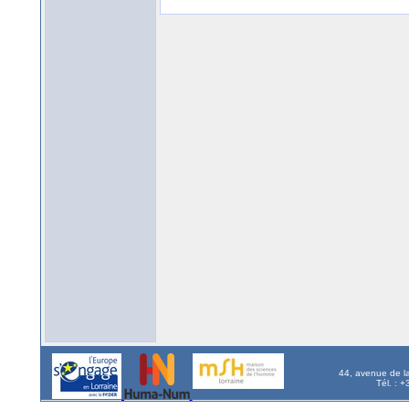
44, avenue de l
Tél. : 