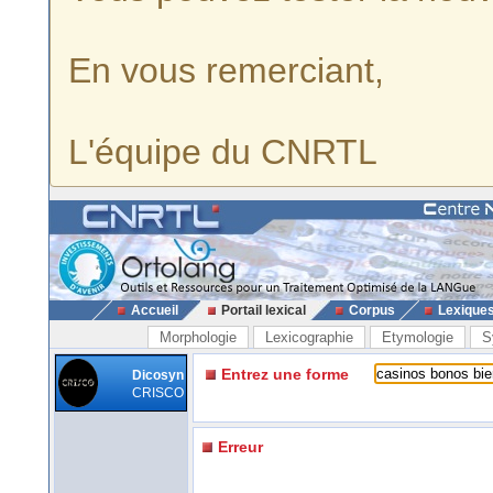
En vous remerciant,
L'équipe du CNRTL
Accueil
Portail lexical
Corpus
Lexique
Morphologie
Lexicographie
Etymologie
S
Entrez une forme
Dicosyn
CRISCO
Erreur