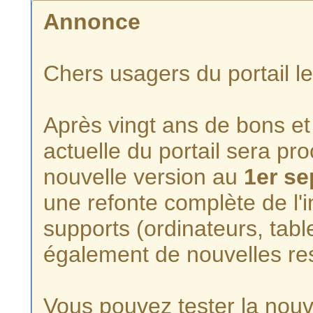
Annonce
Chers usagers du portail l
Après vingt ans de bons et 
actuelle du portail sera p
nouvelle version au
1er s
une refonte complète de l'i
supports (ordinateurs, tabl
également de nouvelles re
Vous pouvez tester la nouve