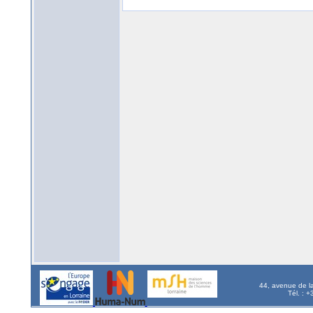
44, avenue de l
Tél. : 