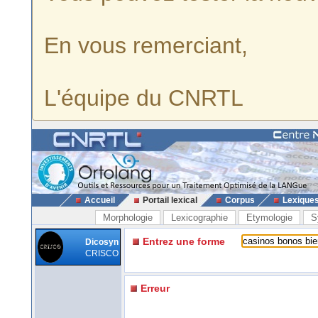
En vous remerciant,
L'équipe du CNRTL
Accueil
Portail lexical
Corpus
Lexique
Morphologie
Lexicographie
Etymologie
S
Entrez une forme
Dicosyn
CRISCO
Erreur