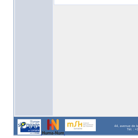
44, avenue de l
Tél. : 