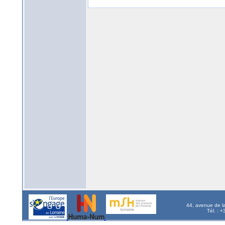
44, avenue de l
Tél. : 