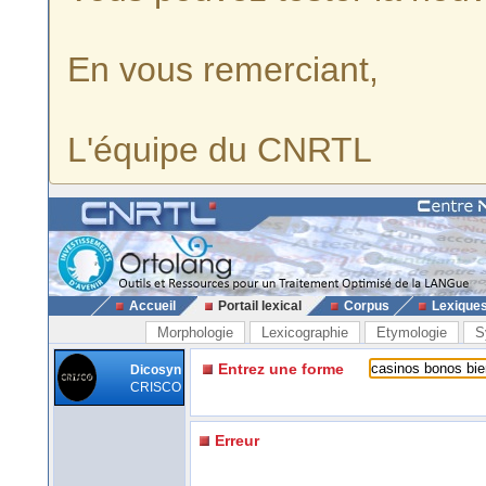
En vous remerciant,
L'équipe du CNRTL
Accueil
Portail lexical
Corpus
Lexique
Morphologie
Lexicographie
Etymologie
S
Entrez une forme
Dicosyn
CRISCO
Erreur